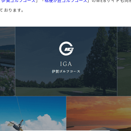
「
伊賀ゴルフコース
」「
桔梗が丘ゴルフコース
」のWEBサイトも同様
ております。