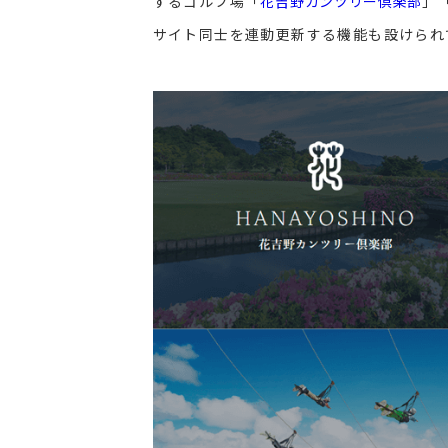
するゴルフ場「
花吉野カンツリー倶楽部
」
サイト同士を連動更新する機能も設けられ