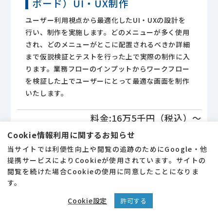
ボード）
UI・UX制作
ユーザー利用視点から最適化したUI・UXの設計を
行い、制作を実施します。どのメニューが多く使用
され、どのメニューがとこに配置されるべきか詳細
まで仮説検証とテストを行った上で実際の制作に入
ります。業務フローのインプットからワークフロー
を検証した上でユーザーにとって最適な画面を制作
いたします。
料金:16万5千円（税込）～
Cookie情報利用に関するお知らせ
当サイトでは利便性向上や閲覧の追跡のためにGoogle・他
提携サービスによりCookieが使用されています。サイトの
閲覧を続けた場合Cookieの使用に同意したことになりま
仕様解析サポート
す。
稼働中のサービスや運用中のシステムの正確な仕様
Cookie設定
許可する
がわからない、誰も詳しい仕様がわかっていないな
今スグ無料相談
メールフォーム
どよく発生する事例です。稼働中のシステムの内部