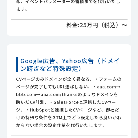
却、イベントパラメーターの蓄積までを代行いたし
ます。
料金:25万円（税込）～
Google広告、Yahoo広告（ドメイ
ン跨ぎなど特殊
設定）
CVページのみドメインが全く異なる、・フォームの
ページが完了してもURL遷移しない、・aaa.com→
bbb.com→aaa.com/thanksのようなドメインを
跨いだCV計測、・SalesForceと連携したCVペー
ジ、・HubSpotと連携したCVページなど、御社だ
けの特殊な条件をGTM上でどう設定したら良いかわ
からない場合の設定作業を代行いたします。