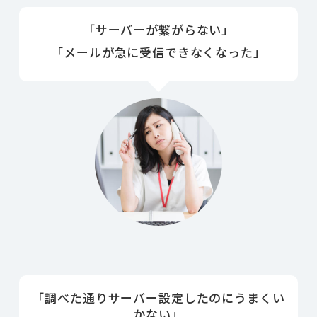
「サーバーが
繋がらない
」
「メールが急に
受信できなくなった
」
「調べた通り
サーバー設定
したのにうまくい
かない」