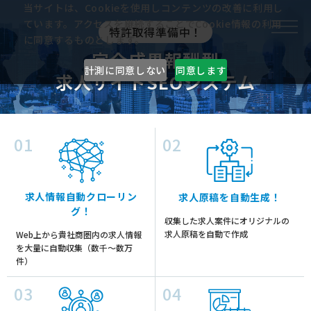
当サイトは、Cookieを使用しコンテンツの改善に利用し
ています。アクセスを継続することでCookie情報の利用
特許取得準備中！
に同意するものとします。
完全成果報酬型
計測に同意しない
同意します
求人サイトSEOシステム
01
02
求人情報自動クローリン
求人原稿を自動生成！
グ！
収集した求人案件にオリジナルの
求人原稿を自動で作成
Web上から貴社商圏内の求人情報
を大量に自動収集（数千～数万
件）
03
04